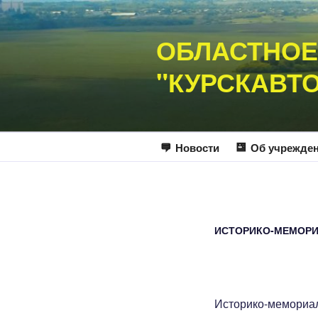
Перейти
к
ОБЛАСТНОЕ
содержимому
"КУРСКАВТ
Новости
Об учрежде
ИСТОРИКО-МЕМОРИ
Историко-мемориал