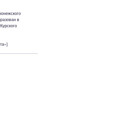
ронежского
бразован в
 Курского
та»]