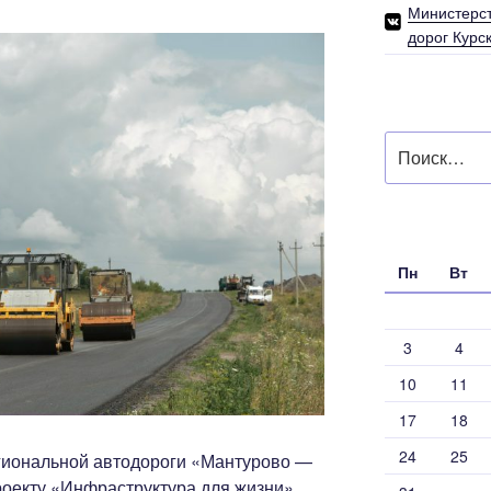
Министерст
дорог Курс
Искать:
Пн
Вт
3
4
10
11
17
18
24
25
егиональной автодороги «Мантурово —
оекту «Инфраструктура для жизни».