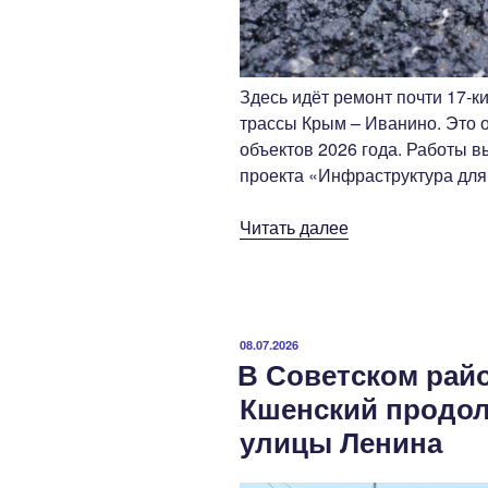
Здесь идёт ремонт почти 17-к
трассы Крым – Иванино. Это 
объектов 2026 года. Работы 
проекта «Инфраструктура для
«Дорожная
Читать далее
лаборатория
ОКУ
«Курскавтодор»
работает
ОПУБЛИКОВАНО
08.07.2026
в
В Советском райо
Октябрьском
Кшенский продол
районе»
улицы Ленина