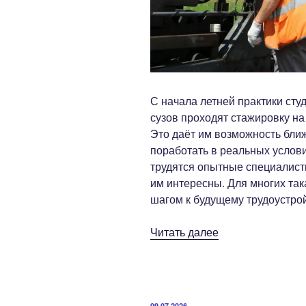
С начала летней практики сту
сузов проходят стажировку на
Это даёт им возможность бли
поработать в реальных услови
трудятся опытные специалисты
им интересны. Для многих та
шагом к будущему трудоустрой
«От
Читать далее
практики
—
к
работе:
ОПУБЛИКОВАНО
09.07.2026