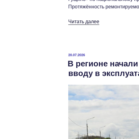
Протяжённость ремонтируемог
«В
Читать далее
Мантуровском
районе
ремонтируют
дорогу
ОПУБЛИКОВАНО
20.07.2026
к
В регионе начали
школе»
вводу в эксплуа