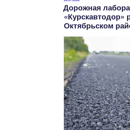
курские
Дорожная лабора
студенты
«Курскавтодор» р
приходят
Октябрьском рай
в
дорожную
отрасль»