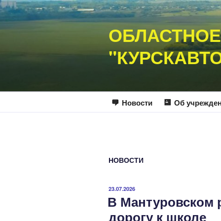
Перейти
к
ОБЛАСТНОЕ
содержимому
"КУРСКАВТ
Новости
Об учрежде
НОВОСТИ
ОПУБЛИКОВАНО
23.07.2026
В Мантуровском 
дорогу к школе