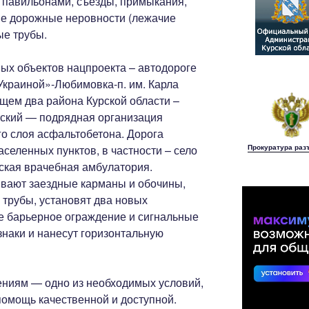
 павильонами, съезды, примыкания,
ные дорожные неровности (лежачие
ые трубы.
ых объектов нацпроекта – автодороге
Украиной»-Любимовка-п. им. Карла
ющем два района Курской области –
ский — подрядная организация
го слоя асфальтобетона. Дорога
аселенных пунктов, в частности – село
Прокуратура раз
ская врачебная амбулатория.
вают заездные карманы и обочины,
трубы, установят два новых
е барьерное ограждение и сигнальные
знаки и нанесут горизонтальную
ниям — одно из необходимых условий,
помощь качественной и доступной.