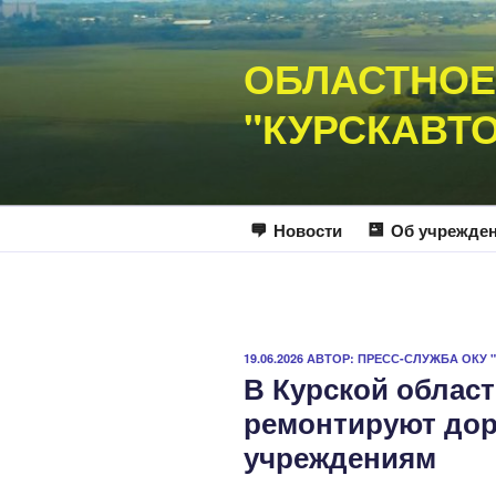
Перейти
к
ОБЛАСТНОЕ
содержимому
"КУРСКАВТ
Новости
Об учрежде
ОПУБЛИКОВАНО
19.06.2026
АВТОР:
ПРЕСС-СЛУЖБА ОКУ 
В Курской област
ремонтируют дор
учреждениям