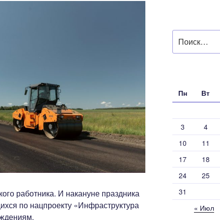
Искать:
Пн
Вт
3
4
10
11
17
18
24
25
31
ого работника. И накануне праздника
ихся по нацпроекту «Инфраструктура
« Июл
еждениям.