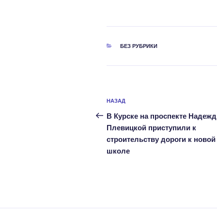
РУБРИКИ
БЕЗ РУБРИКИ
Навигация
Предыдущая
НАЗАД
по
запись:
В Курске на проспекте Надеж
записям
Плевицкой приступили к
строительству дороги к новой
школе