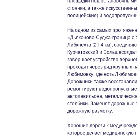
площадки под остановочными
стоянки, а также искусствен
полицейские) и водопропускн
На одном из самых протяженн
«Дьяконово-Суджа-граница с 
Либкнехта (21,4 км), соединя
Курчатовский и Большесолдат
завершает устройство верхне
проходит через ряд крупных н
Любимовку, где есть Любимов
Дорожники также восстанавли
ремонтируют водопропускные 
автопавильона, металлическо
столбики. Заменят дорожные 
дорожную разметку.
Хорошие дороги к медучрежде
которое делает медицинскую 