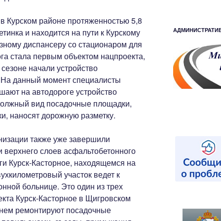
 в Курском районе протяженностью 5,8
АДМИНИСТРАТИ
тинка и находится на пути к Курскому
зному диспансеру со стационаром для
ога стала первым объектом нацпроекта,
 сезоне начали устройство
. На данный момент специалисты
шают на автодороге устройство
должный вид посадочные площадки,
и, наносят дорожную разметку.
низации также уже завершили
 верхнего слоев асфальтобетонного
ги Курск-Касторное, находящемся на
вухкилометровый участок ведет к
нной больнице. Это один из трех
екта Курск-Касторное в Щигровском
 нем ремонтируют посадочные