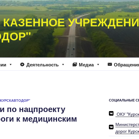
 КАЗЕННОЕ УЧРЕЖДЕН
ОДОР"
нии
Деятельность
Медиа
Обращени
СОЦИАЛЬНЫЕ С
"КУРСКАВТОДОР"
и по нацпроекту
ОКУ "Курс
оги к медицинским
Министерст
дорог Курс