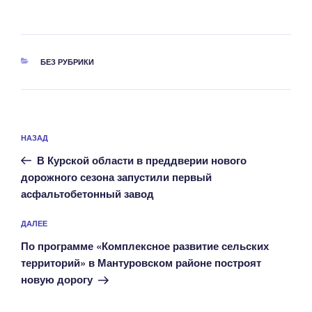
РУБРИКИ
БЕЗ РУБРИКИ
Навигация
Предыдущая
НАЗАД
по
запись:
записям
В Курской области в преддверии нового
дорожного сезона запустили первый
асфальтобетонный завод
Следующая
ДАЛЕЕ
запись
По программе «Комплексное развитие сельских
территорий» в Мантуровском районе построят
новую дорогу