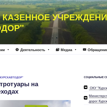
 КАЗЕННОЕ УЧРЕЖДЕН
ОДОР"
нии
Деятельность
Медиа
Обращени
СОЦИАЛЬНЫЕ С
"КУРСКАВТОДОР"
 тротуары на
ОКУ "Курс
еходах
Министерст
дорог Курс