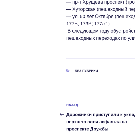
— пр-т Хрущева проспект (тро
— Хуторская (пешеходный пер
— ул. 50 лет Октября (пешех
177Б, 173В; 177/к1).
В следующем году обустройст
пешеходных переходах по ул
РУБРИКИ
БЕЗ РУБРИКИ
Навигация
Предыдущая
НАЗАД
по
запись:
Дорожники приступили к укла
записям
верхнего слоя асфальта на
проспекте Дружбы