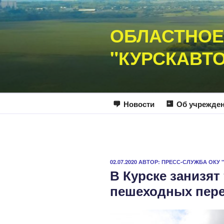
Перейти
к
ОБЛАСТНОЕ
содержимому
"КУРСКАВТ
Новости
Об учрежде
ОПУБЛИКОВАНО
02.07.2020
АВТОР:
ПРЕСС-СЛУЖБА ОКУ 
В Курске занизят
пешеходных пер