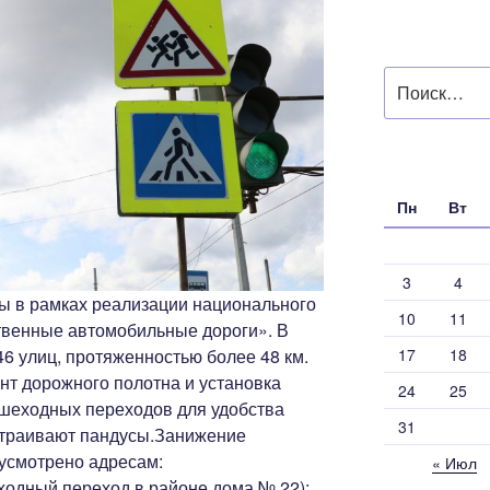
Искать:
Пн
Вт
3
4
ы в рамках реализации национального
10
11
твенные автомобильные дороги». В
6 улиц, протяженностью более 48 км.
17
18
онт дорожного полотна и установка
24
25
ешеходных переходов для удобства
31
траивают пандусы.
Занижение
усмотрено адресам:
« Июл
ходный переход в районе дома № 22);