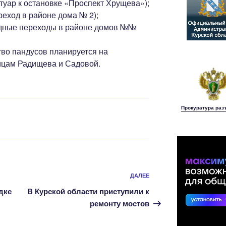
туар к остановке «Проспект Хрущева»);
еход в районе дома № 2);
одные переходы в районе домов №№
во пандусов планируется на
ицам Радищева и Садовой.
Прокуратура раз
Следующая
ДАЛЕЕ
запись
дке
В Курской области приступили к
ремонту мостов