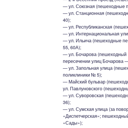
— ул. Союзная (пешеходные п
— ул. Станционная (пешеход
40);
— ул. Республиканская (пеше
— ул. Интернациональная ули
— ул. Ильича (пешеходные пе
55, 60А);
— ул. Бочарова (пешеходный 
пересечении улиц Бочарова —
— ул. Запольная улица (пеше
поликлиники № 5);
— Майский бульвар (пешеходн
ул. Павлуновского (пешеходн
— ул. Суворовская (пешеход
36);
— ул. Сумская улица (за повор
«Диспетчерская»; пешеходный
«Сады»);