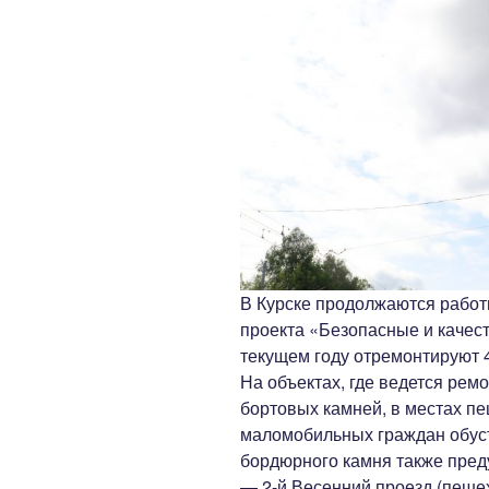
В Курске продолжаются работ
проекта «Безопасные и качес
текущем году отремонтируют 4
На объектах, где ведется рем
бортовых камней, в местах п
маломобильных граждан обус
бордюрного камня также пред
— 2-й Весенний проезд (пеше