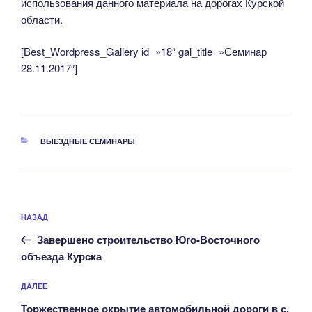
использования данного материала на дорогах Курской
области.
[Best_Wordpress_Gallery id=»18″ gal_title=»Семинар
28.11.2017″]
РУБРИКИ
ВЫЕЗДНЫЕ СЕМИНАРЫ
Навигация
Предыдущая
НАЗАД
по
запись:
записям
Завершено строительство Юго-Восточного
объезда Курска
Следующая
ДАЛЕЕ
запись
Торжественное окрытие автомобильной дороги в с.