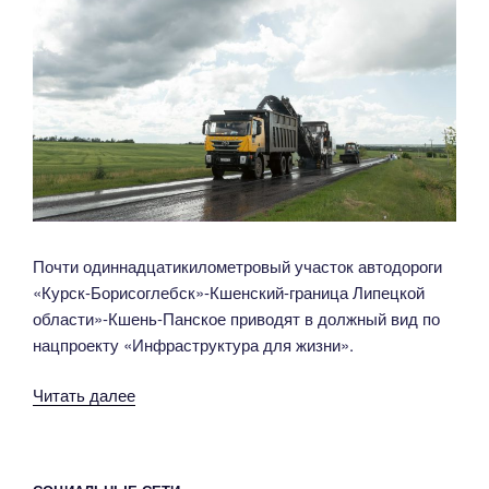
Почти одиннадцатикилометровый участок автодороги
«Курск-Борисоглебск»-Кшенский-граница Липецкой
области»-Кшень-Панское приводят в должный вид по
нацпроекту «Инфраструктура для жизни».
«В
Читать далее
Советском
районе
по