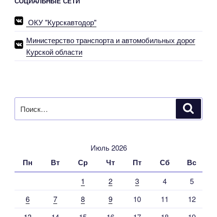
СОЦИАЛЬНЫЕ СЕТИ
нацпроекту
ремонтируют
ОКУ "Курскавтодор"
дорогу
к
Министерство транспорта и автомобильных дорог
памятнику
Курской области
воинам
Великой
Отечественной
войны
Искать:
Поиск
и
школе»
Июль 2026
Пн
Вт
Ср
Чт
Пт
Сб
Вс
1
2
3
4
5
6
7
8
9
10
11
12
13
14
15
16
17
18
19