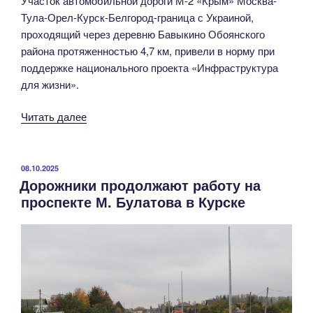
Участок автомобильной дороги М-2 «Крым» Москва-
Тула-Орел-Курск-Белгород-граница с Украиной,
проходящий через деревню Бавыкино Обоянского
района протяженностью 4,7 км, привели в норму при
поддержке национального проекта «Инфраструктура
для жизни».
«В
Читать далее
Обоянском
районе
Курской
ОПУБЛИКОВАНО
08.10.2025
Дорожники продолжают работу на
области
проспекте М. Булатова в Курске
завершили
ремонт
автодороги
М-2
«Крым»
Москва-
Тула-