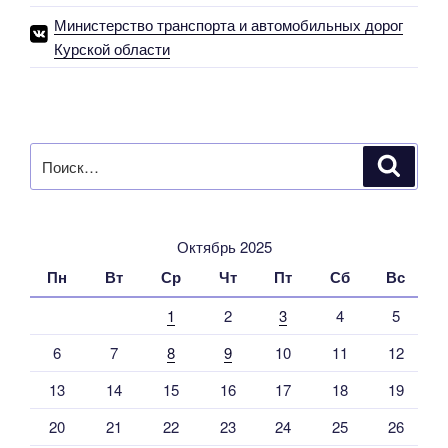
два
Министерство транспорта и автомобильных дорог
района»
Курской области
Искать:
Поиск
Октябрь 2025
Пн
Вт
Ср
Чт
Пт
Сб
Вс
1
2
3
4
5
6
7
8
9
10
11
12
13
14
15
16
17
18
19
20
21
22
23
24
25
26