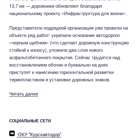
13,7 км — дорожники обновляют благодаря
национальному проекту «Инфраструктура для жизни».
Представители подрядной организации уже провели на
объекте ряд работ: укрепили основание автодороги
«черным щебнем» (что сделает дорожную конструкцию
стойкой к износу), уложили два слоя нового
асфальтобетонного покрытия. Сейчас трудятся над
восстановлением обочин и буквально на днях
приступят к нанесению горизонтальной разметки
термопластиком и установке дорожных знаков.
«В
Читать далее
Горшеченском
районе
завершают
СОЦИАЛЬНЫЕ СЕТИ
ремонт
автодороги,
ОКУ "Курскавтодор"
соединяющей