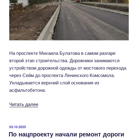
Орел-
Курск-
Белгород-
граница
с
Украиной»
На проспекте Михаила Булатова в самом разгаре
второй этап строительства. Дорожники занимаются
устройством дорожной одежды от мостового перехода
через Сейм до проспекта Ленинского Комсомола.
Укладывается верхний слой основания из
асфальтобетона.
«Дорожники
Читать далее
продолжают
работу
на
ОПУБЛИКОВАНО
03.10.2025
По нацпроекту начали ремонт дороги
проспекте