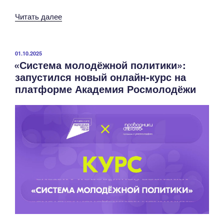
«Бесплатное
Читать далее
обучение
женщин,
находящихся
ОПУБЛИКОВАНО
01.10.2025
«Система молодёжной политики»:
в
запустился новый онлайн-курс на
отпуске
платформе Академия Росмолодёжи
по
уходу»