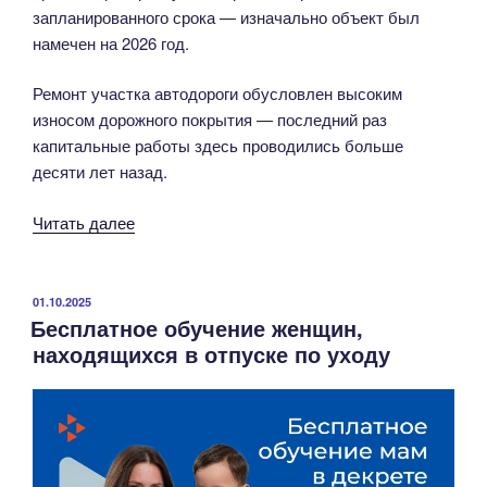
запланированного срока — изначально объект был
намечен на 2026 год.
Ремонт участка автодороги обусловлен высоким
износом дорожного покрытия — последний раз
капитальные работы здесь проводились больше
десяти лет назад.
«По
Читать далее
нацпроекту
начали
ремонт
ОПУБЛИКОВАНО
01.10.2025
Бесплатное обучение женщин,
дороги
находящихся в отпуске по уходу
в
Конышевском
районе»