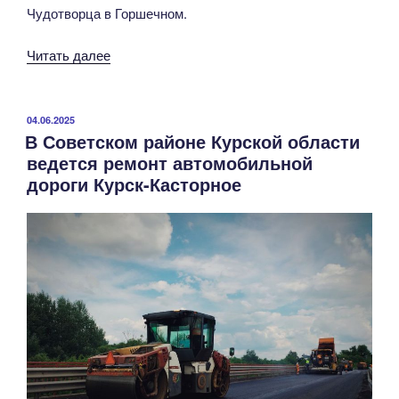
Чудотворца в Горшечном.
«В
Читать далее
Горшеченском
районе
Курской
ОПУБЛИКОВАНО
04.06.2025
В Советском районе Курской области
области
ведется ремонт автомобильной
по
дороги Курск-Касторное
нацпроекту
ведутся
работы
по
ремонту
автомобильной
дороги
Короча-
Губкин-
Горшечное-«Курск-
Борисоглебск»»