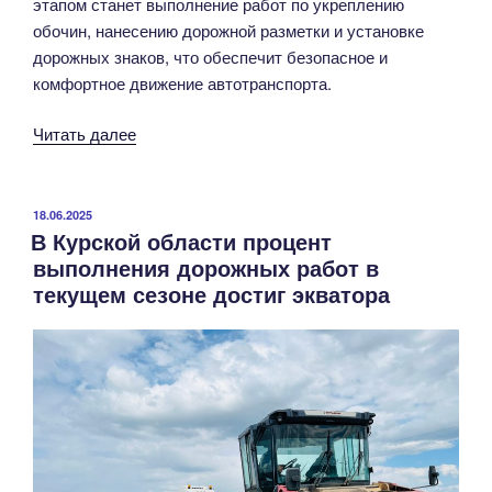
этапом станет выполнение работ по укреплению
обочин, нанесению дорожной разметки и установке
дорожных знаков, что обеспечит безопасное и
комфортное движение автотранспорта.
«В
Читать далее
Советском
районе
Курской
ОПУБЛИКОВАНО
18.06.2025
В Курской области процент
области
выполнения дорожных работ в
выполняется
текущем сезоне достиг экватора
ремонт
автомобильной
дороги
,
ведущей
к
медицинскому
учреждению»