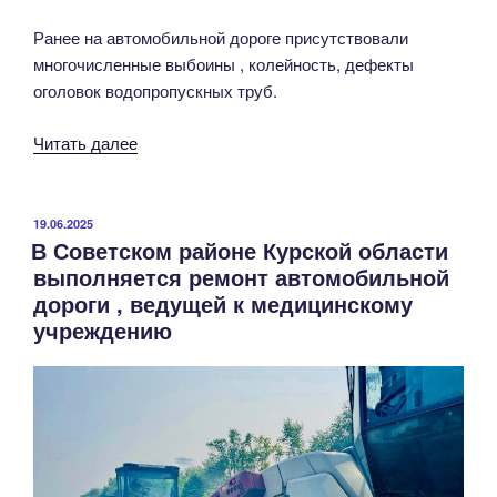
Ранее на автомобильной дороге присутствовали
многочисленные выбоины , колейность, дефекты
оголовок водопропускных труб.
«В
Читать далее
Обоянском
районе
по
ОПУБЛИКОВАНО
19.06.2025
В Советском районе Курской области
нацпроекту
выполняется ремонт автомобильной
ведется
дороги , ведущей к медицинскому
ремонт
учреждению
дороги,
ведущей
к
национальному
парку
и
заповедник»