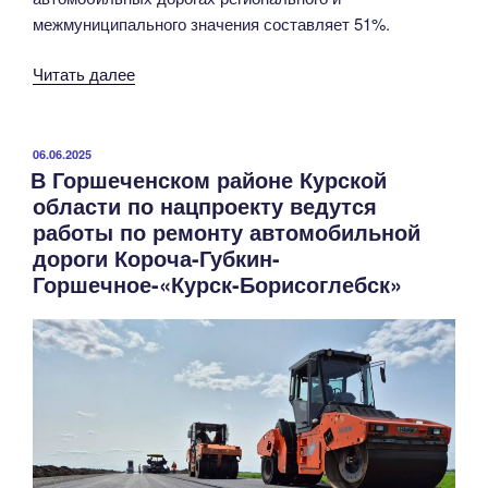
межмуниципального значения составляет 51%.
«В
Читать далее
Курской
области
процент
ОПУБЛИКОВАНО
06.06.2025
В Горшеченском районе Курской
выполнения
области по нацпроекту ведутся
дорожных
работы по ремонту автомобильной
работ
дороги Короча-Губкин-
в
Горшечное-«Курск-Борисоглебск»
текущем
сезоне
достиг
экватора»