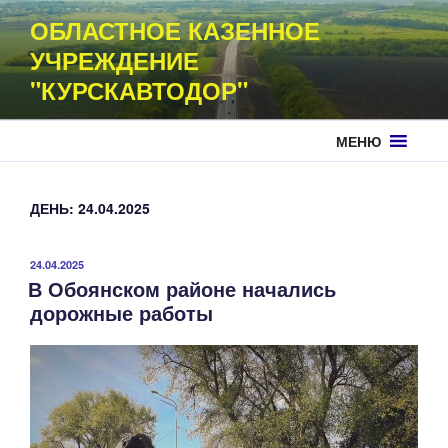
Перейти
ОБЛАСТНОЕ КАЗЕННОЕ
к
УЧРЕЖДЕНИЕ
содержимому
"КУРСКАВТОДОР"
МЕНЮ
ДЕНЬ:
24.04.2025
ОПУБЛИКОВАНО
24.04.2025
В Обоянском районе начались
дорожные работы