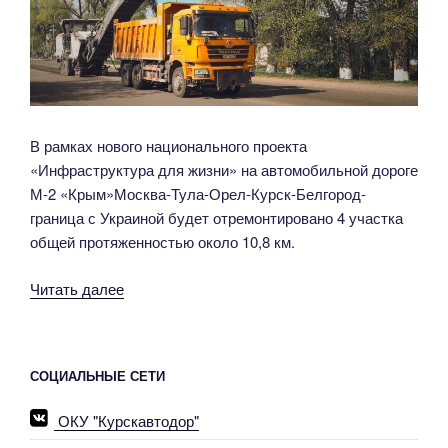
В рамках нового национального проекта
«Инфраструктура для жизни» на автомобильной дороге
М-2 «Крым»Москва-Тула-Орел-Курск-Белгород-
граница с Украиной будет отремонтировано 4 участка
общей протяженностью около 10,8 км.
«В
Читать далее
Обоянском
районе
начались
СОЦИАЛЬНЫЕ СЕТИ
дорожные
работы»
ОКУ "Курскавтодор"